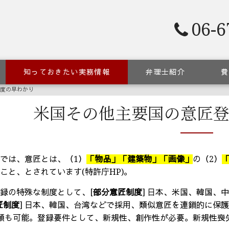
06-6
知っておきたい実務情報
弁理士紹介
費
度の早わかり
米国その他主要国の意匠
では、意匠とは、（
1
）
「物品」「建築物」「画像」
の（
2
）
のこと、とされています
(
特許庁
HP)
。
録の特殊な制度として、
[
部分意匠制度
]
日本、米国、韓国、
匠制度
]
日本、韓国、台湾などで採用、類似意匠を連鎖的に保
願も可能。登録要件として、新規性、創作性が必要。新規性喪