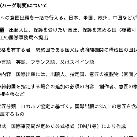
(ハーグ制度)について
への意匠出願を一括で行える。日本、米国、欧州、中国などが
願
出願人は、保護を受けたい意匠、保護を求める国（複数可
IPO
国際事務局へ提出
願資格を有する者 締約国である国又は政府間機関の構成国の国
願の言語 英語、フランス語、又はスペイン語
願の内容 国際出願には、出願人、指定国、意匠の複製物（図面
定の締約国を指定する場合の追加の必須の内容 創作者、意匠
先権主張など
際意匠分類 ロカルノ協定に基づく。国際出願に
2
以上の意匠を含
に属するもの
願様式 国際事務局が定めた公式様式（
DM/1
等）により作成