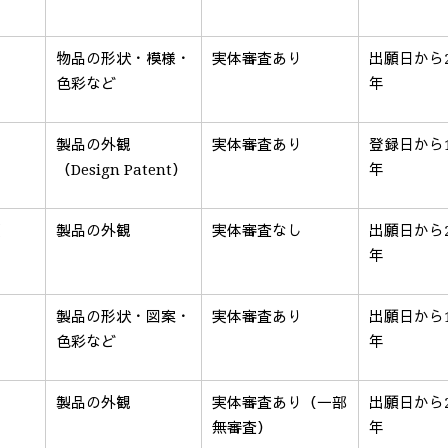
物品の形状・模様・
実体審査あり
出願日から
色彩など
年
製品の外観
実体審査あり
登録日から
（
Design Patent
）
年
州
製品の外観
実体審査なし
出願日から
年
製品の形状・図案・
実体審査あり
出願日から
色彩など
年
製品の外観
実体審査あり（一部
出願日から
無審査）
年