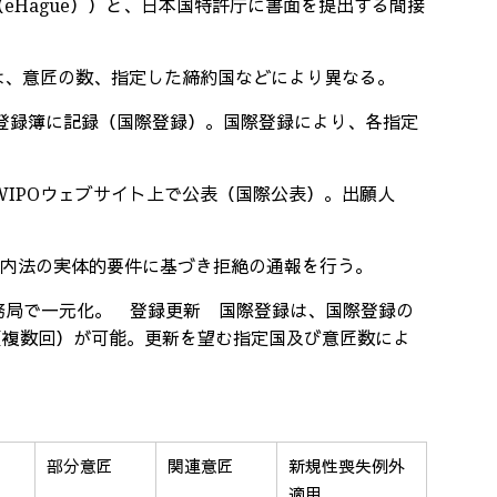
（
eHague
））と、日本国特許庁に書面を提出する間接
は、意匠の数、指定した締約国などにより異なる。
登録簿に記録（国際登録）。国際登録により、各指定
WIPO
ウェブサイト上で公表（国際公表）。出願人
国内法の実体的要件に基づき拒絶の通報を行う。
務局で一元化。 登録更新 国際登録は、国際登録の
（複数回）が可能。更新を望む指定国及び意匠数によ
部分意匠
関連意匠
新規性喪失例外
適用