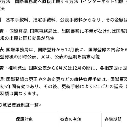
願の方法 国際事務局へ直接出願する方法（インターネット出願
方法
数料 基本手数料、指定手数料、公表手数料からなり、その金額
審査・ 国際登録
:
国際事務局は、出願書類に不備がなければ国際
正規の出願と同じ効果が発生
公表
:
国際事務局は、国際登録から
12
月後に、国際登録の内容を
際登録後の即時公表、又は、公表の延期を請求可能
審査・権利発生
:
国際公表から
6
月又は
12
月の間に、各指定国は
管理
:
国際登録の更正や名義変更などの維持管理手続は、国際事
当初
5
年間有効であり、その後、更新手続により
5
年ごとの延長
数料額は異なります。
の意匠登録制度一覧
>
保護対象
審査の有無
存続期間