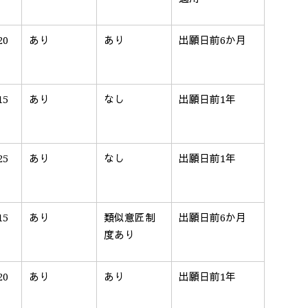
20
あり
あり
出願日前
6
か月
15
あり
なし
出願日前
1
年
25
あり
なし
出願日前
1
年
15
あり
類似意匠制
出願日前
6
か月
度あり
20
あり
あり
出願日前
1
年