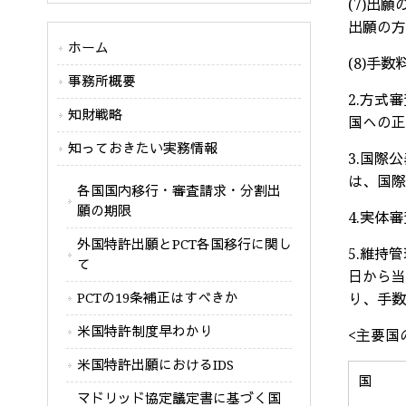
(7)出
出願の
ホーム
(8)手
事務所概要
2.方式
知財戦略
国への
知っておきたい実務情報
3.国際
は、国
各国国内移行・審査請求・分割出
願の期限
4.実体
外国特許出願とPCT各国移行に関し
5.維持
て
日から
PCTの19条補正はすべきか
り、手
米国特許制度早わかり
<主要国
米国特許出願におけるIDS
国
マドリッド協定議定書に基づく国