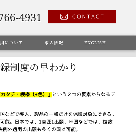
766-4931
用について
求人情報
ENGLISH
登録制度の早わかり
「カタチ・模様（+色）」
という２つの要素からなるデ
中国などで導入、製品の一部だけを保護対象にできる。
護可能。日本では、
1
意匠
1
出願、米国などでは、複数
失例外適用の出願も多くの国で可能。