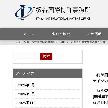
ホーム
事務所概要
知財戦略
大阪・梅田 板谷国際特許事務所 HOME
>
米国その他主要国の意匠登録制
アーカイブ
我が国
ザイン
2026年5月
意匠登
2026年3月
[
関連意
意匠
1
出
2025年11月