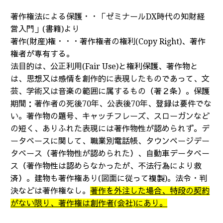
著作権法による保護・・「ゼミナールDX時代の知財経
営入門」(書籍)より
著作(財産)権・・・著作権者の権利(Copy Right)、著作
権者が専有する。
法目的は、公正利用(Fair Use)と権利保護、著作物と
は、思想又は感情を創作的に表現したものであって、文
芸、学術又は音楽の範囲に属するもの（著２条）。保護
期間：著作者の死後70年、公表後70年、登録は要件でな
い。著作物の題号、キャッチフレーズ、スローガンなど
の短く、ありふれた表現には著作物性が認められず。デ
ータベースに関して、職業別電話帳、タウンページデー
タベース（著作物性が認められた）、自動車データベー
ス（著作物性は認めらなかったが、不法行為により救
済）。建物も著作権あり(図面に従って複製)。法令・判
決などは著作権なし。
著作を外注した場合、特段の契約
がない限り、著作権は創作者(会社)にあり。