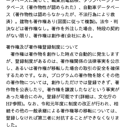
ータベースに関して、職業別電話帳、タウンページデー
タベース（著作物性が認められた）、自動車データベー
ス（著作物性は認めらなかったが、不法行為により救
済）。建物も著作権あり(図面に従って複製)。法令・判
決などは著作権なし。著作を外注した場合、特段の契約
がない限り、著作権は創作者(会社)にあり。
著作権及び著作権登録制度について
著作権は著作物を創作した時点で自動的に発生します
が、登録制度があるのは、著作権関係の法律事実を公示
し、あるいは著作権が移転した場合の取引の安全を確保
するためです。なお，プログラムの著作物を除くその他
の著作物については，創作しただけでは登録できず、著
作物を公表したり，著作権を譲渡したなどという事実が
あった場合にのみ，登録が可能です(詳細は、文化庁の
HP参照)。なお、令和元年度に制度の改正が行われ、相
続その他の一般承継による著作権等の移転については、
登録しなければ第三者に対抗することができなくなりま
した。