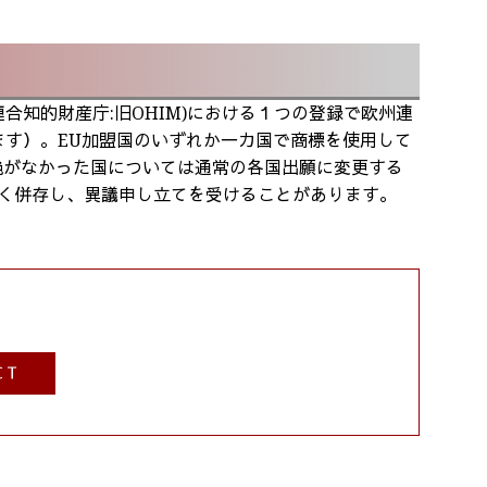
連合知的財産庁:旧OHIM)における１つの登録で欧州連
ています）。EU加盟国のいずれか一カ国で商標を使用して
絶がなかった国については通常の各国出願に変更する
多く併存し、異議申し立てを受けることがあります。