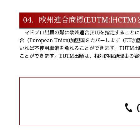
04．欧州連合商標(EUTM:旧CTM
マドプロ出願の際に欧州連合(EU)を指定することによ
合（European Union)加盟国をカバーします
いれば不使用取消を免れることができます。EUTM
ことができます。EUTM出願は、相対的拒絶理由の
0