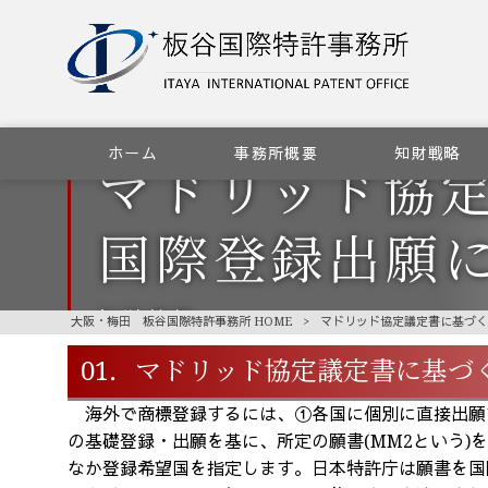
ホーム
事務所概要
知財戦略
マドリッド協
国際登録出願
知財情報
大阪・梅田 板谷国際特許事務所 HOME
>
マドリッド協定議定書に基づく
01．マドリッド協定議定書に基づ
海外で商標登録するには、①各国に個別に直接出願す
の基礎登録・出願を基に、所定の願書(MM2という)を
なか登録希望国を指定します。日本特許庁は願書を国