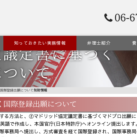
06-6
知っておきたい実務情報
弁理士紹介
費
定議定書に基づく
について
国際登録出願について
知財情報
く国際登録出願について
る方法と、②マドリッド協定議定書に基づくマドプロ出願によ
英語で作成し、本国官庁(日本特許庁)へオンライン提出します。願書
際事務局へ提出し、方式審査を経て国際登録され、国際事務局